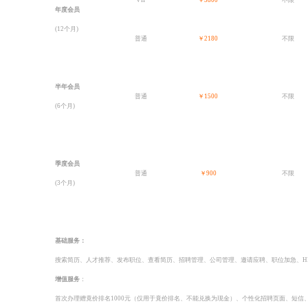
VIP
￥3800
不限
年度会员
(12个月)
普通
￥2180
不限
半年会员
普通
￥1500
不限
(6个月)
季度会员
普通
￥900
不限
(3个月)
基础服务：
搜索简历、人才推荐、发布职位、查看简历、招聘管理、公司管理、邀请应聘、职位加急、H
增值服务
：
首次办理赠竟价排名1000元（仅用于竟价排名、不能兑换为现金）、个性化招聘页面、短信