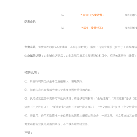
A2
￥1000（按量计算）
发布职位2
按量会员
A1
￥500（按量计算）
发布职位1
免费会员：
免费发布职位 (不限地区、不限职位数量)、需要上传营业执照（仅用于工商局网
企业诚信认证：
企业诚信认证后，企业及职位展示在靠谱职位栏目中、招聘效果更佳（推荐）认
招聘说明：
①、所有招聘岗位须是单位直接用人，谢绝代招。
②、招聘内容必须遵循劳动法要求及执照经营范围内容。
③、执照经营范围中需许可审批的项目，请提供证明材料：“金融理财”、“期货证券”提供《证
提供《中介许可证》、“派遣企业”提供《派遣经营许可证》、“文化娱乐业”提供 《文化经营
④、若冒用、傍用和盗用非本单位营业执照及注册证办理业务，一经发现，将立即冻结其会
对主动将营业执照外借的单位，不予以办理招聘业务。
声明：