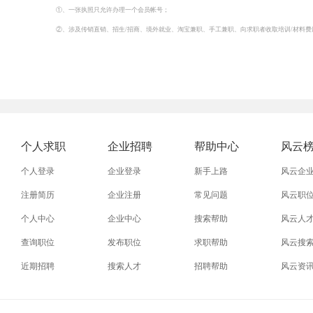
①、一张执照只允许办理一个会员帐号；
②、涉及传销直销、招生/招商、境外就业、淘宝兼职、手工兼职、向求职者收取培训/材料
个人求职
企业招聘
帮助中心
风云
个人登录
企业登录
新手上路
风云企
注册简历
企业注册
常见问题
风云职
个人中心
企业中心
搜索帮助
风云人
查询职位
发布职位
求职帮助
风云搜
近期招聘
搜索人才
招聘帮助
风云资